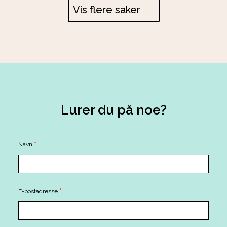
Vis flere saker
Lurer du på noe?
Contact
Navn
*
Us
E-postadresse
*