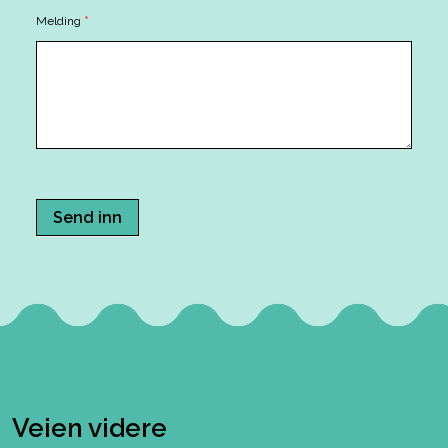
Melding
*
Send inn
Veien videre