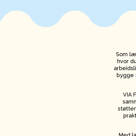
Som lær
hvor d
arbeidsl
bygge s
VIA F
samme
støtten
prak
Med læ