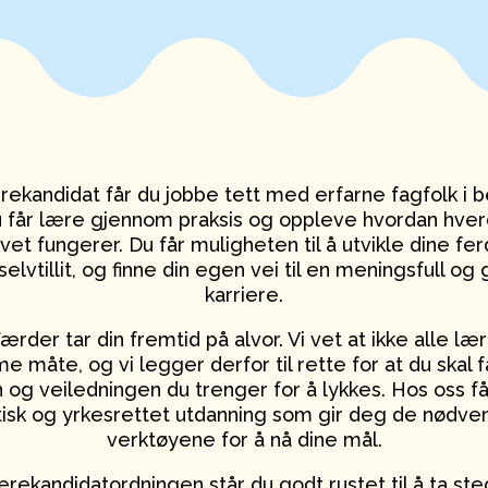
ekandidat får du jobbe tett med erfarne fagfolk i be
u får lære gjennom praksis og oppleve hvordan hver
ivet fungerer. Du får muligheten til å utvikle dine fer
elvtillit, og finne din egen vei til en meningsfull og
karriere.
ærder tar din fremtid på alvor. Vi vet at ikke alle læ
 måte, og vi legger derfor til rette for at du skal 
 og veiledningen du trenger for å lykkes. Hos oss f
tisk og yrkesrettet utdanning som gir deg de nødve
verktøyene for å nå dine mål.
rekandidatordningen står du godt rustet til å ta steg