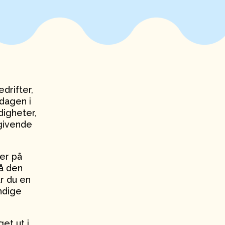
drifter,
dagen i
digheter,
 givende
rer på
få den
år du en
ndige
et ut i