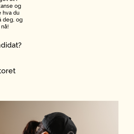
etanse og
se hva du
på deg, og
 nå!
ndidat?
toret