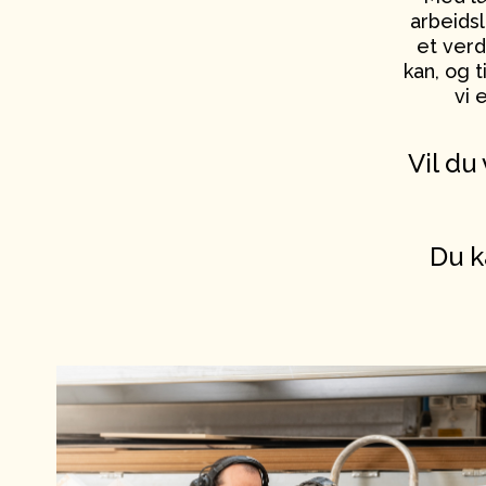
arbeidsl
et verdi
kan, og t
vi 
Vil du
Du k