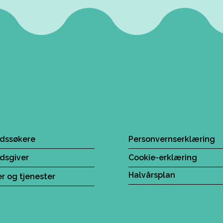
idssøkere
Personvernserklæring
idsgiver
Cookie-erklæring
Halvårsplan
r og tjenester