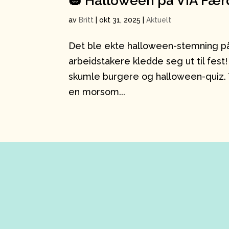
🎃 Halloween på VIA Fær
av
Britt
|
okt 31, 2025
|
Aktuelt
Det ble ekte halloween-stemning p
arbeidstakere kledde seg ut til fest
skumle burgere og halloween-quiz. Ta
en morsom...