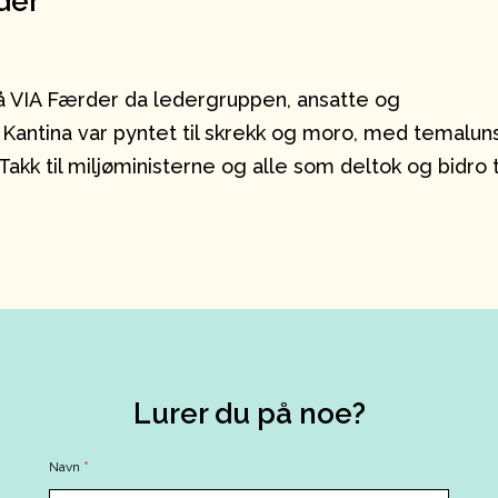
der
å VIA Færder da ledergruppen, ansatte og
! Kantina var pyntet til skrekk og moro, med temaluns
kk til miljøministerne og alle som deltok og bidro t
Lurer du på noe?
Contact
Navn
*