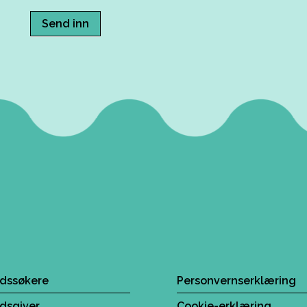
Send inn
idssøkere
Personvernserklæring
idsgiver
Cookie-erklæring