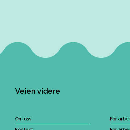
Veien videre
Om oss
For arbe
Kontakt
For arbe