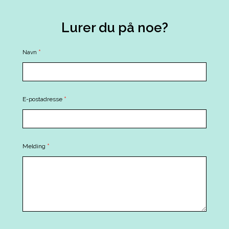
Lurer du på noe?
Contact
Navn
*
Us
E-postadresse
*
Melding
*