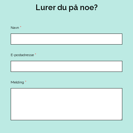
Lurer du på noe?
Contact
Navn
*
Us
E-postadresse
*
Melding
*