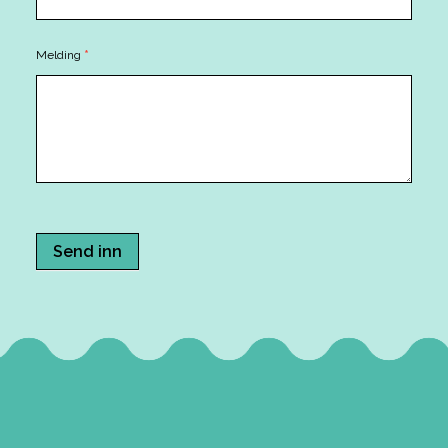
Melding
*
Send inn