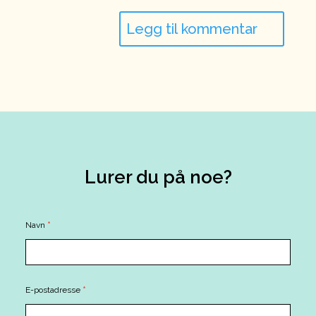
Lurer du på noe?
Contact
Navn
*
Us
E-postadresse
*