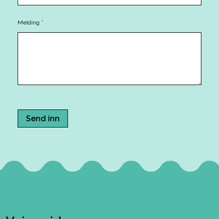
Melding
*
Send inn