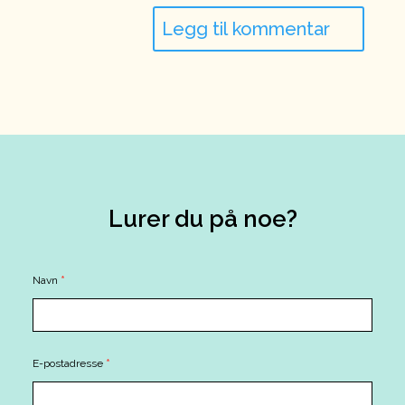
Lurer du på noe?
Contact
Navn
*
Us
E-postadresse
*